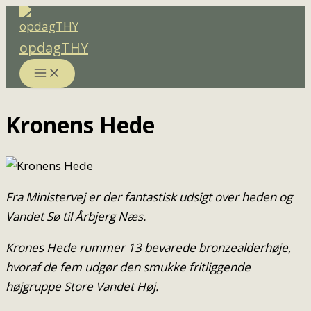
Gå
til
opdagTHY
indholdet
Kronens Hede
Fra Ministervej er der fantastisk udsigt over heden og
Vandet Sø til Årbjerg Næs.
Krones Hede rummer 13 bevarede bronzealderhøje,
hvoraf de fem udgør den smukke fritliggende
højgruppe Store Vandet Høj.