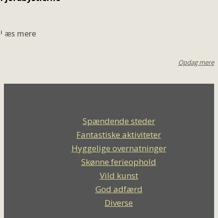
Læs mere
Opdag mere
Spændende steder
Fantastiske aktiviteter
Hyggelige overnatninger
Skønne ferieophold
Vild kunst
God adfærd
Diverse