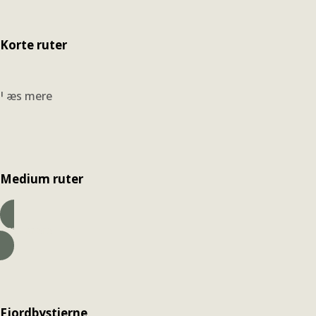
Korte ruter
Læs mere
Medium ruter
Læs mere
Fjordbystierne