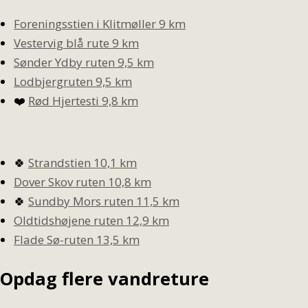
Foreningsstien i Klitmøller 9 km
Vestervig blå rute 9 km
Sønder Ydby ruten 9,5 km
Lodbjergruten 9,5 km
❤️
Rød Hjertesti 9,8 km
🍀
Strandstien 10,1 km
Dover Skov ruten 10,8 km
🍀
Sundby Mors ruten 11,5 km
Oldtidshøjene ruten 12,9 km
Flade Sø-ruten 13,5 km
Opdag flere vandreture