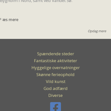
Bygholm i Nord, samt ved Vandet Sø.
Læs mere
Opdag mere
Spændende steder
Fantastiske aktiviteter
Hyggelige overnatninger
Skønne ferieophold
Vild kunst
God adfærd
Diverse