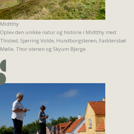
Midtthy
Oplev den unikke natur og historie i Midtthy med
Thisted, Sjørring Volde, Hundborgstenen, Faddersbøl
Mølle, Thor-stenen og Skyum Bjerge.
Læs mere