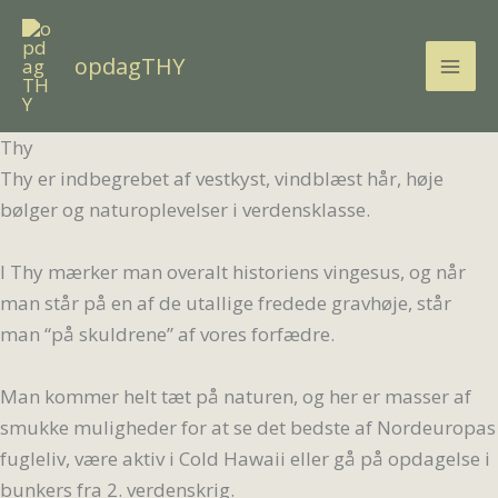
Gå
til
opdagTHY
indholdet
Thy
Thy er indbegrebet af vestkyst, vindblæst hår, høje
bølger og naturoplevelser i verdensklasse.
I Thy mærker man overalt historiens vingesus, og når
man står på en af de utallige fredede gravhøje, står
man “på skuldrene” af vores forfædre.
Man kommer helt tæt på naturen, og her er masser af
smukke muligheder for at se det bedste af Nordeuropas
fugleliv, være aktiv i Cold Hawaii eller gå på opdagelse i
bunkers fra 2. verdenskrig.