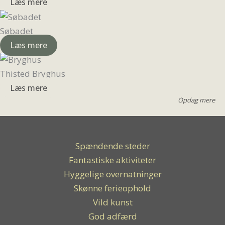
Læs mere
Søbadet
Læs mere
Thisted Bryghus
Læs mere
Opdag mere
Spændende steder
Fantastiske aktiviteter
Hyggelige overnatninger
Skønne ferieophold
Vild kunst
God adfærd