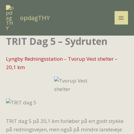
Gå
til
opdagTHY
indholdet
TRIT Dag 5 – Sydruten
Lyngby Redningsstation – Tvorup Vest shelter –
20,1 km
TRIT dag 5 på 20,1 km forløber på ert godt stykke
på redningsvejen, men også på mindre landeveje