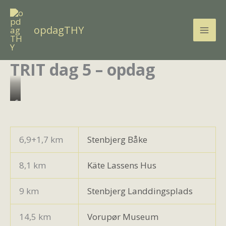
Gå
til
opdagTHY
indholdet
TRIT dag 5 – opdag
s
6,9+1,7 km
Stenbjerg Båke
8,1 km
Käte Lassens Hus
9 km
Stenbjerg Landdingsplads
14,5 km
Vorupør Museum