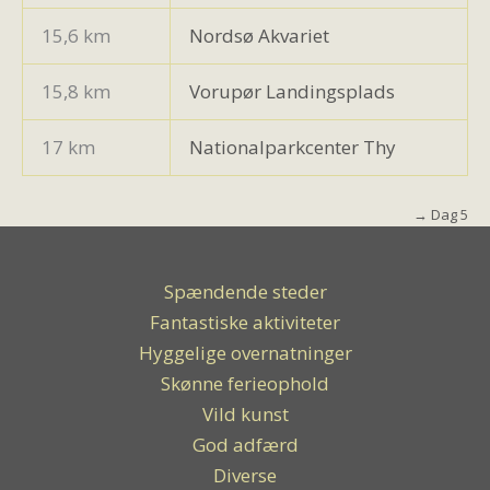
15,6 km
Nordsø Akvariet
15,8 km
Vorupør Landingsplads
17 km
Nationalparkcenter Thy
→ Dag 5
Spændende steder
Fantastiske aktiviteter
Hyggelige overnatninger
Skønne ferieophold
Vild kunst
God adfærd
Diverse