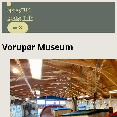
Gå
til
opdagTHY
indholdet
Vorupør Museum