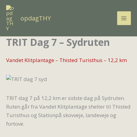
Gå
til
opdagTHY
indholdet
TRIT Dag 7 – Sydruten
Vandet Klitplantage – Thisted Turisthus – 12,2 km
TRIT dag 7 på 12,2 km er sidste dag på Sydruten.
Ruten går fra Vandet Klitplantage shelter til Thisted
Turisthus og Stationpå skovveje, landeveje og
fortove.