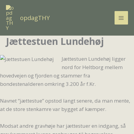
Gå
til
opdagTHY
indholdet
Jættestuen Lundehøj
Jættestuen Lundehøj ligger
nord for Heltborg mellem
hovedvejen og fjorden og stammer fra
bondestenalderen omkring 3.200 år f.Kr.
Navnet “jættestue” opstod langt senere, da man mente,
at de store stenkamre var bygget af kæmper.
Modsat andre gravhøje har jættestuer en indgang, så