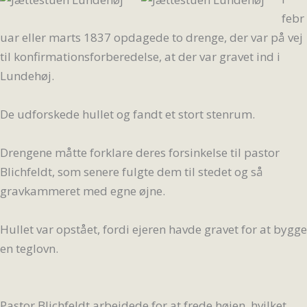
febr
uar eller marts 1837 opdagede to drenge, der var på vej
til konfirmationsforberedelse, at der var gravet ind i
Lundehøj.
De udforskede hullet og fandt et stort stenrum.
Drengene måtte forklare deres forsinkelse til pastor
Blichfeldt, som senere fulgte dem til stedet og så
gravkammeret med egne øjne.
Hullet var opstået, fordi ejeren havde gravet for at bygge
en teglovn.
Pastor Blichfeldt arbejdede for at frede højen, hvilket