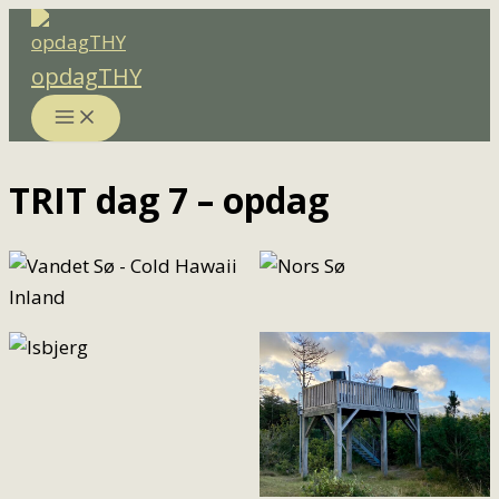
Gå
til
opdagTHY
indholdet
TRIT dag 7 – opdag