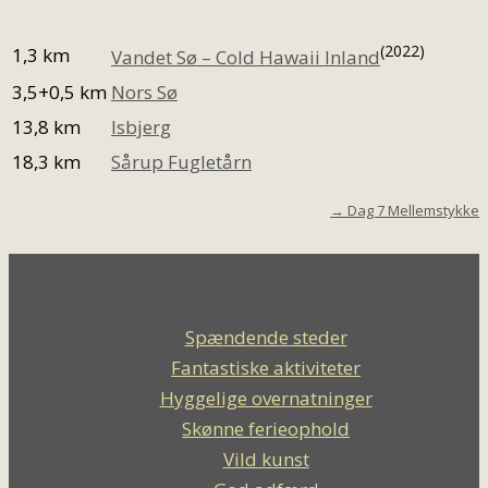
(2022)
1,3 km
Vandet Sø – Cold Hawaii Inland
3,5+0,5 km
Nors Sø
13,8 km
Isbjerg
18,3 km
Sårup Fugletårn
→ Dag 7 Mellemstykke
Spændende steder
Fantastiske aktiviteter
Hyggelige overnatninger
Skønne ferieophold
Vild kunst