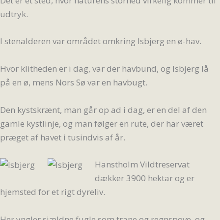
Det er et sted, hvor naturens storhed virkelig kommer til
udtryk.
I stenalderen var området omkring Isbjerg en ø-hav.
Hvor klitheden er i dag, var der havbund, og Isbjerg lå
på en ø, mens Nors Sø var en havbugt.
Den kystskrænt, man går op ad i dag, er en del af den
gamle kystlinje, og man følger en rute, der har været
præget af havet i tusindvis af år.
Hanstholm Vildtreservat
dækker 3900 hektar og er
hjemsted for et rigt dyreliv.
Her yngler sjældne fugle som trane og regnspove, og