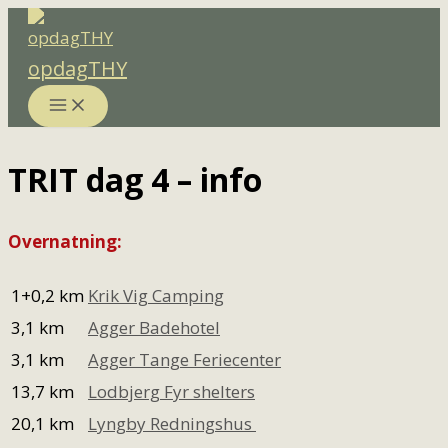
Gå
til
opdagTHY
indholdet
TRIT dag 4 – info
Overnatning:
1+0,2 km
Krik Vig Camping
3,1 km
Agger Badehotel
3,1 km
Agger Tange Feriecenter
13,7 km
Lodbjerg Fyr shelters
20,1 km
Lyngby Redningshus