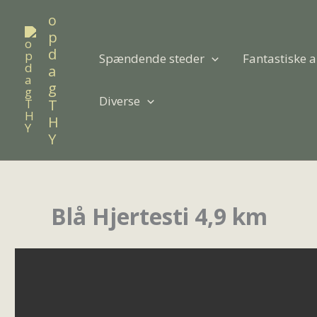
Gå
o
til
p
indholdet
d
Spændende steder
Fantastiske a
a
g
Diverse
T
H
Y
Blå Hjertesti 4,9 km