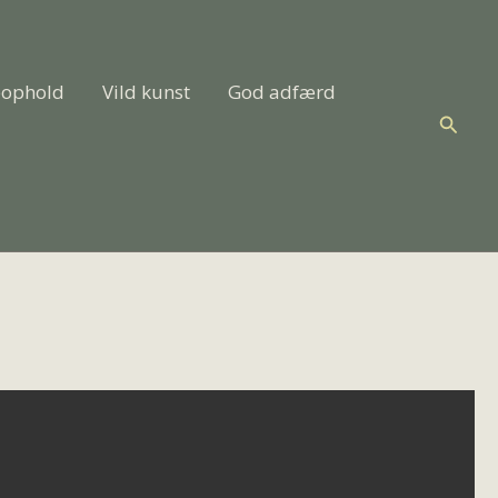
eophold
Vild kunst
God adfærd
Søg