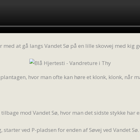
er med at gå langs Vandet Sø på en lille skovvej med kig 
plantagen, hvor man ofte kan høre et klonk, klonk, når 
d tilbage mod Vandet Sø, hvor man det sidste stykke har e
g, starter ved P-pladsen for enden af Søvej ved Vandet Sø.