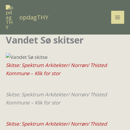
Gå
til
opdagTHY
indholdet
Vandet Sø skitser
Skitse: Spektrum Arkitekter/ Norrøn/ Thisted
Kommune
–
Klik for stor
Skitse: Spektrum Arkitekter/ Norrøn/ Thisted
Kommune – Klik for stor
Skitse: Spektrum Arkitekter/ Norrøn/ Thisted