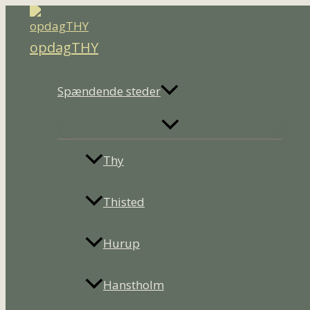
Gå
til
opdagTHY
indholdet
Spændende steder
Thy
Thisted
Hurup
Hanstholm