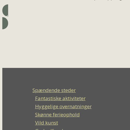
Adresse
Spændende steder
Fantastiske aktiviteter
Hyggelige overnatninger
Skønne ferieophold
Vild kunst