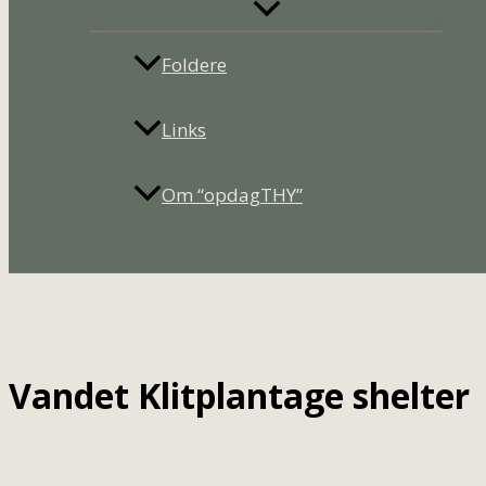
Foldere
Links
Om “opdagTHY”
Søg
Vandet Klitplantage shelter