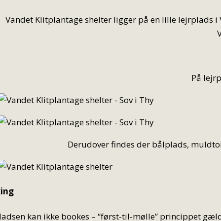
Vandet Klitplantage shelter ligger på en lille lejrplads
På lejr
Derudover findes der bålplads, muldtoil
ing
ladsen kan ikke bookes – “først-til-mølle” princippet gæl