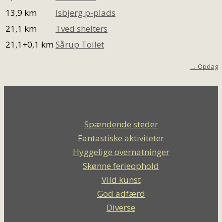
13,9 km
Isbjerg p-plads
21,1 km
Tved shelters
21,1+0,1 km
Sårup Toilet
→ Opdag
Spændende steder
Fantastiske aktiviteter
Hyggelige overnatninger
Skønne ferieophold
Vild kunst
God adfærd
Diverse