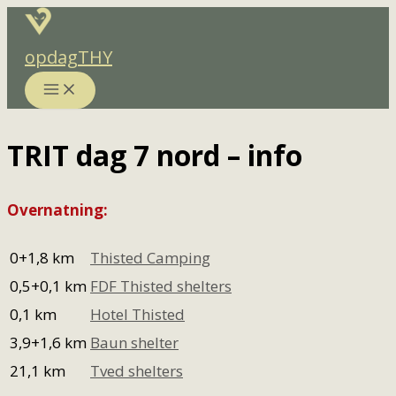
Gå
til
opdagTHY
indholdet
TRIT dag 7 nord – info
Overnatning:
0+1,8 km
Thisted Camping
0,5+0,1 km
FDF Thisted shelters
0,1 km
Hotel Thisted
3,9+1,6 km
Baun shelter
21,1 km
Tved shelters