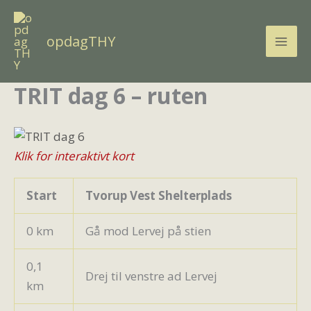
Gå
til
opdagTHY
indholdet
TRIT dag 6 – ruten
Klik for interaktivt kort
Start
Tvorup Vest Shelterplads
0 km
Gå mod Lervej på stien
0,1
Drej til venstre ad Lervej
km