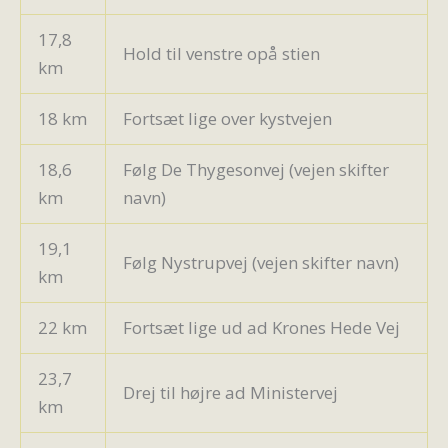
17,8
Hold til venstre opå stien
km
18 km
Fortsæt lige over kystvejen
18,6
Følg De Thygesonvej (vejen skifter
km
navn)
19,1
Følg Nystrupvej (vejen skifter navn)
km
22 km
Fortsæt lige ud ad Krones Hede Vej
23,7
Drej til højre ad Ministervej
km