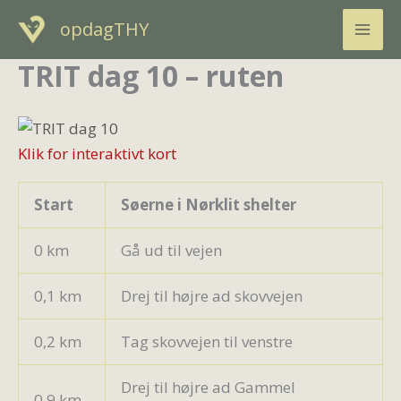
Gå
opdagTHY
til
indholdet
TRIT dag 10 – ruten
Klik for interaktivt kort
Start
Søerne i Nørklit shelter
0 km
Gå ud til vejen
0,1 km
Drej til højre ad skovvejen
0,2 km
Tag skovvejen til venstre
Drej til højre ad Gammel
0,9 km