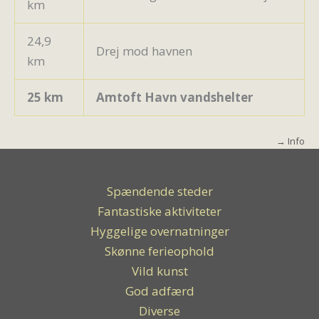
km
24,9
Drej mod havnen
km
25 km
Amtoft Havn vandshelter
→ Info
Spændende steder
Fantastiske aktiviteter
Hyggelige overnatninger
Skønne ferieophold
Vild kunst
God adfærd
Diverse