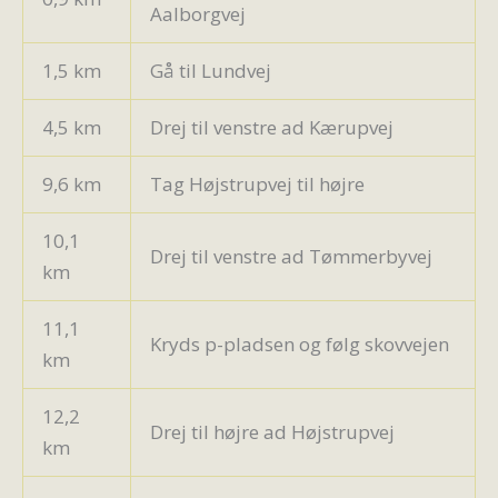
Aalborgvej
1,5 km
Gå til Lundvej
4,5 km
Drej til venstre ad Kærupvej
9,6 km
Tag Højstrupvej til højre
10,1
Drej til venstre ad Tømmerbyvej
km
11,1
Kryds p-pladsen og følg skovvejen
km
12,2
Drej til højre ad Højstrupvej
km