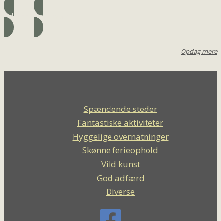
Adresse
Læs mere
Opdag mere
Spændende steder
Fantastiske aktiviteter
Hyggelige overnatninger
Skønne ferieophold
Vild kunst
God adfærd
Diverse