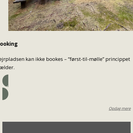
ooking
ejrpladsen kan ikke bookes – “først-til-mølle” princippet
ælder.
Adresse
Opdag mere