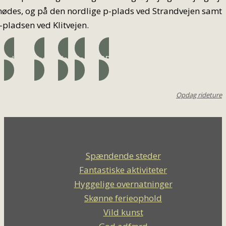
ødes, og på den nordlige p-plads ved Strandvejen samt
-pladsen ved Klitvejen.
Adresse
Ruten
Kort
Folder
GPX
Opdag rideture
Spændende steder
Fantastiske aktiviteter
Hyggelige overnatninger
Skønne ferieophold
Vild kunst