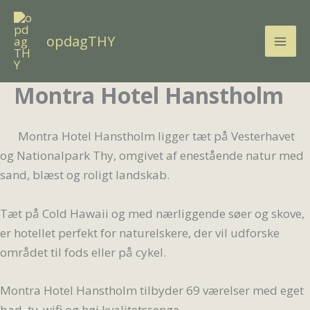
Gå
til
opdagTHY
indholdet
Montra Hotel Hanstholm
Montra Hotel Hanstholm ligger tæt på Vesterhavet
og Nationalpark Thy, omgivet af enestående natur med
sand, blæst og roligt landskab.
Tæt på Cold Hawaii og med nærliggende søer og skove,
er hotellet perfekt for naturelskere, der vil udforske
området til fods eller på cykel.
Montra Hotel Hanstholm tilbyder 69 værelser med eget
bad, tv, wifi og høj kvalitetssenge.