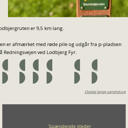
odbjergruten er 9,5 km lang.
en er afmærket med røde pile og udgår fra p-pladsen
å Redningsvejen ved Lodbjerg Fyr.
Adresse
Ruten
Folder
Folder – kort
Folder 2
GPX
Opdag lange vandreture
Spændende steder