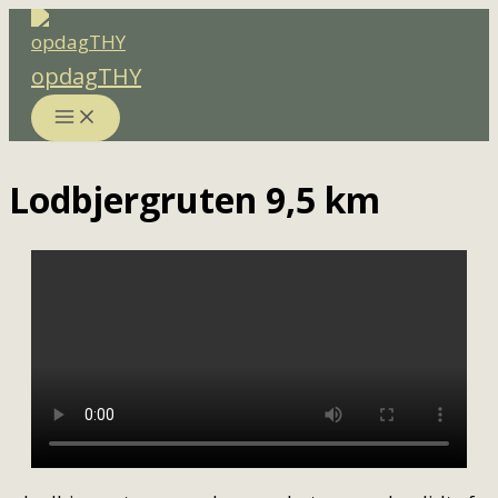
Gå
til
opdagTHY
indholdet
Lodbjergruten 9,5 km