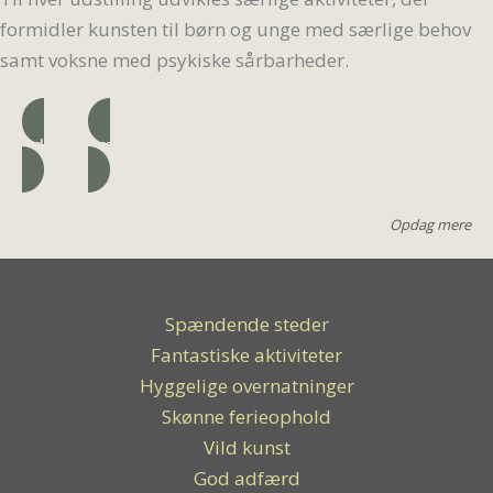
formidler kunsten til børn og unge med særlige behov
samt voksne med psykiske sårbarheder.
Adresse
Læs mere
Opdag mere
Spændende steder
Fantastiske aktiviteter
Hyggelige overnatninger
Skønne ferieophold
Vild kunst
God adfærd