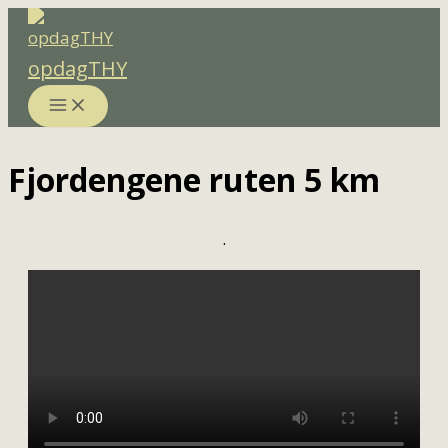
Gå
til
opdagTHY
indholdet
Fjordengene ruten 5 km
.