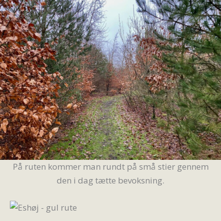
På ruten kommer man rundt på små stier gennem
den i dag tætte bevoksning.