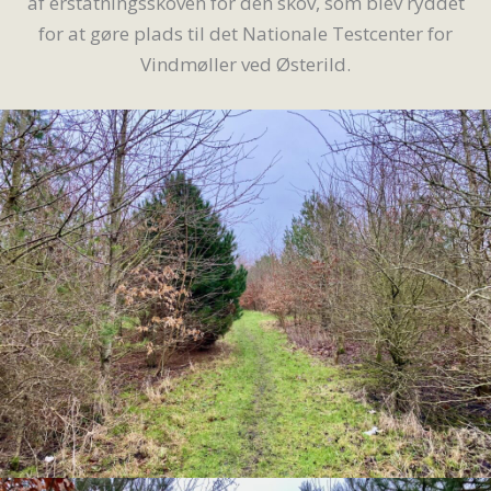
af erstatningsskoven for den skov, som blev ryddet
for at gøre plads til det Nationale Testcenter for
Vindmøller ved Østerild.