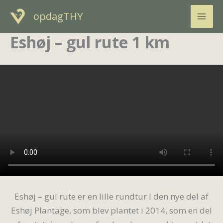
Gå
opdagTHY
til
indholdet
Eshøj – gul rute 1 km
Eshøj – gul rute er en lille rundtur i den nye del af
Eshøj Plantage, som blev plantet i 2014, som en del