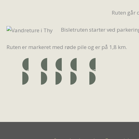
Ruten går d
Bisletruten starter ved parkerin
Ruten er markeret med røde pile og er på 1,8 km.
Adresse
Ruten
Folder
Folder 2
GPX