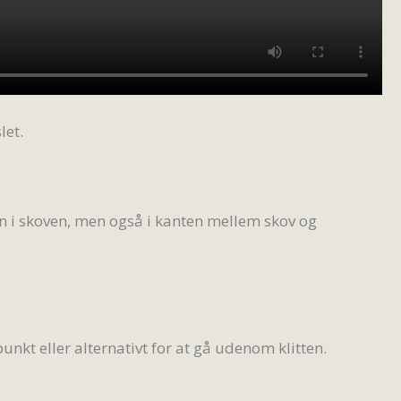
let.
en i skoven, men også i kanten mellem skov og
punkt eller alternativt for at gå udenom klitten.