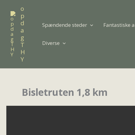
Gå
o
til
p
indholdet
d
Spændende steder
Fantastiske a
a
g
Diverse
T
H
Y
Bisletruten 1,8 km