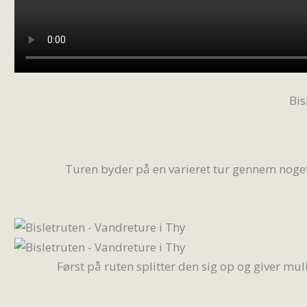
Bis
Turen byder på en varieret tur gennem noget 
Først på ruten splitter den sig op og giver muli