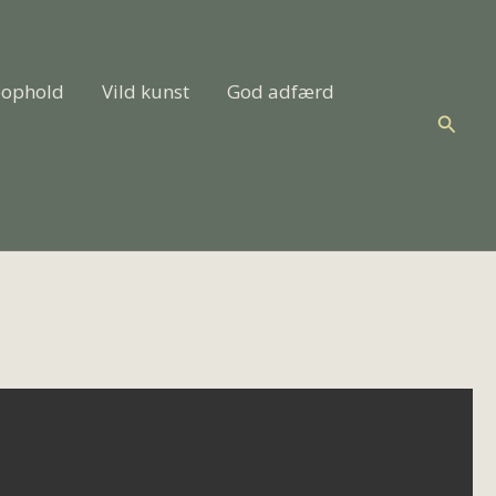
eophold
Vild kunst
God adfærd
Søg