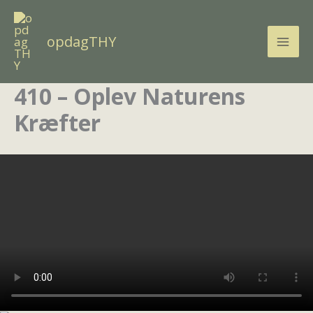
Gå
til
opdagTHY
indholdet
410 – Oplev Naturens
Kræfter